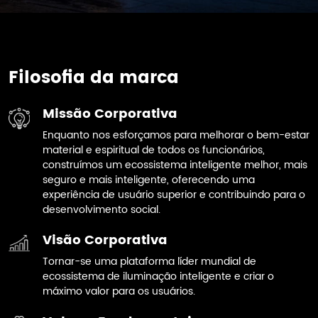
Filosofia da marca
Missão Corporativa
Enquanto nos esforçamos para melhorar o bem-estar
material e espiritual de todos os funcionários,
construímos um ecossistema inteligente melhor, mais
Nós estabelecemos conjuntamente um
seguro e mais inteligente, oferecendo uma
centro de inovação colaborativa
experiência de usuário superior e contribuindo para o
universidade-empresa com a
21
desenvolvimento social.
Universidade de Wuyi e foram
selecionados como unidade de vice-
Visão Corporativa
presidente da Associação Nacional de
Indústria Optoeletrônica da Zona de
Tornar-se uma plataforma líder mundial de
Alta Tecnologia de Jiangmen.
ecossistema de iluminação inteligente e criar o
Nossa empresa ganhou o Prêmio de
máximo valor para os usuários.
Excelência do Produto na categoria de
empresa do Concurso de Desenho