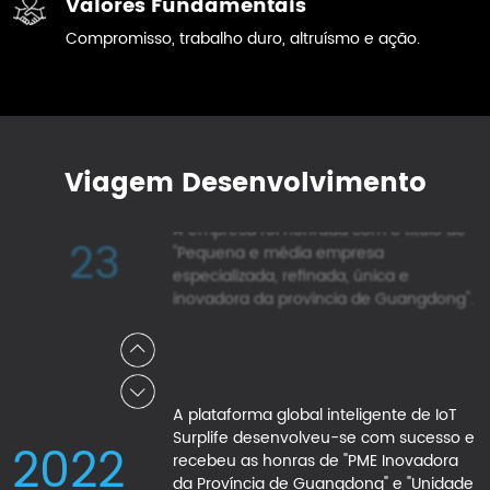
Valores Fundamentais
Industrial Changbei da Província de
20
Compromisso, trabalho duro, altruísmo e ação.
Guangdong e também obteve com
sucesso a certificação do sistema UL
dos EUA, demonstrando mais uma vez
nosso excelente desempenho e
garantia de qualidade dentro da
indústria.
Viagem Desenvolvimento
A empresa foi honrada com o título de
23
"Pequena e média empresa
especializada, refinada, única e
inovadora da província de Guangdong".
A plataforma global inteligente de IoT
Surplife desenvolveu-se com sucesso e
22
recebeu as honras de "PME Inovadora
da Província de Guangdong" e "Unidade