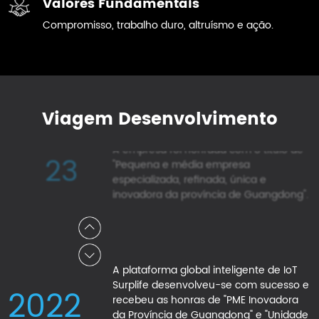
Valores Fundamentais
Industrial Changbei da Província de
20
Compromisso, trabalho duro, altruísmo e ação.
Guangdong e também obteve com
sucesso a certificação do sistema UL
dos EUA, demonstrando mais uma vez
nosso excelente desempenho e
garantia de qualidade dentro da
indústria.
Viagem Desenvolvimento
A empresa foi honrada com o título de
23
"Pequena e média empresa
especializada, refinada, única e
inovadora da província de Guangdong".
A plataforma global inteligente de IoT
Surplife desenvolveu-se com sucesso e
22
recebeu as honras de "PME Inovadora
da Província de Guangdong" e "Unidade