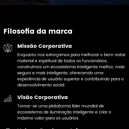
Filosofia da marca
Missão Corporativa
Enquanto nos esforçamos para melhorar o bem-estar
material e espiritual de todos os funcionários,
construímos um ecossistema inteligente melhor, mais
Nós estabelecemos conjuntamente um
seguro e mais inteligente, oferecendo uma
centro de inovação colaborativa
experiência de usuário superior e contribuindo para o
universidade-empresa com a
21
desenvolvimento social.
Universidade de Wuyi e foram
selecionados como unidade de vice-
Visão Corporativa
presidente da Associação Nacional de
Indústria Optoeletrônica da Zona de
Tornar-se uma plataforma líder mundial de
Alta Tecnologia de Jiangmen.
ecossistema de iluminação inteligente e criar o
Nossa empresa ganhou o Prêmio de
máximo valor para os usuários.
Excelência do Produto na categoria de
empresa do Concurso de Desenho